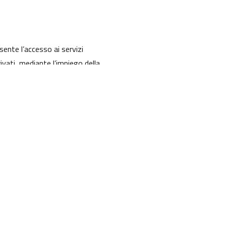
sente l’accesso ai servizi
rivati, mediante l’impiego della
trazione Digitale
.
NOVITÀ
Notizie