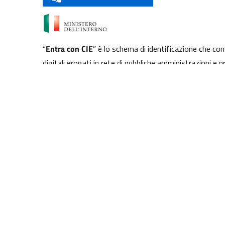
“
Entra con CIE
” è lo schema di identificazione che con
digitali erogati in rete di pubbliche amministrazioni e p
CIE, come previsto dall’
art. 64 del Codice dell’Amminis
stelbaldo
E DI SERVIZIO
ura e pesca
Giustizia e sicurezza pubblica